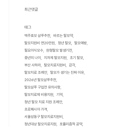
최근댓글
태그
맥주효모 샴푸추천
바르는 탈모약
탈모지원비 연20만원
청년 탈모
탈모예방
필요이식모수
원형탈모 발생기전
중년의 나이
지차제 탈모지원
초기 탈모
부산 사하라
탈모치료지원비
감각
탈모치료 조례안
탈모가 생기는 진짜 이유
2026년 탈모샴푸추천
탈모샴푸 구입전 유의사항
탈모치료제 비용지원
기억
청년 탈모 치료 지원 조례안
프로페시아 가격
서울성동구 탈모치료지원비
청년대상 탈모치료지원
포퓰리즘적 공약