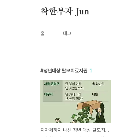
본문 바로가기
착한부자 Jun
홈
태그
청년대상 탈모치료지원
1
지자체까지 나선 청년 대상 탈모치료제 비용 지원 - 내가 사는 지역은? -