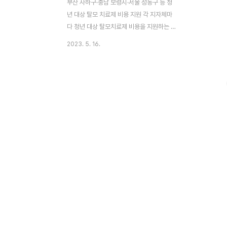
부산 사하구·충남 보령시·서울 성동구 등 청
년 대상 탈모 치료제 비용 지원 각 지자체마
다 청년 대상 탈모치료제 비용을 지원하는 곳
이 생겨나고 있다. 오늘은 어느 지역이 탈모
2023. 5. 16.
치료제 비용지원을 하는 지 대상과 방법에 알
아보고 앞으로의 방향을 추이해보고자 한다.
민주당 이재명 대표는 지난 대선 때 탈모 치
료비는 물론 중증 탈모인에겐 모발 이식 비용
까지 건강보험 재정으로 지원하겠다고 했다.
이 대표는 “탈모 약 (건강)보험 적용 확대에
700억~800억원이면 된다”고 했다. 그러나
당시 의료계에선 “국내 탈모 인구가 1000만
명인데 건보 적용 확대로 탈모 약 먹는 사람
이 폭발적으로 증가하면 연간 1조~3조원이
들어갈 수 있다”는 지적이 나왔다. “건보 재
정을 파탄 내는 모(毛)퓰리즘” “탈모가 암보
다 급하냐”는..