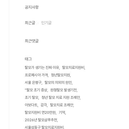
공지사항
최근글
인기글
최근댓글
태그
탈모가 생기는 진짜 이유
탈모치료지원비
프로페시아 가격
청년탈모지원
서울 은평구
탈모의 의외의 원인
“탈모 초기 증상
원형탈모 발생기전
초기 탈모
청년 탈모 치료 지원 조례안
아보다트
감각
탈모치료 조례안
탈모지원비 연20만원
기억
2026년 탈모샴푸추천
서울성동구 탈모치료지원비