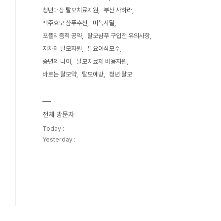
청년대상 탈모치료지원
부산 사하라
맥주효모 샴푸추천
미녹시딜
포퓰리즘적 공약
탈모샴푸 구입전 유의사항
지차제 탈모지원
필요이식모수
중년의 나이
탈모치료제 비용지원
바르는 탈모약
탈모예방
청년 탈모
전체 방문자
Today :
Yesterday :