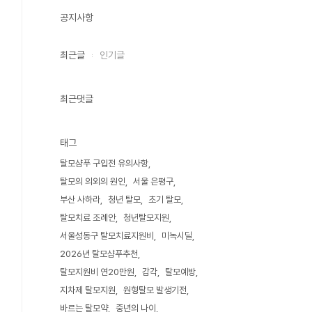
공지사항
최근글
인기글
최근댓글
태그
탈모샴푸 구입전 유의사항
탈모의 의외의 원인
서울 은평구
부산 사하라
청년 탈모
초기 탈모
탈모치료 조례안
청년탈모지원
서울성동구 탈모치료지원비
미녹시딜
2026년 탈모샴푸추천
탈모지원비 연20만원
감각
탈모예방
지차제 탈모지원
원형탈모 발생기전
바르는 탈모약
중년의 나이