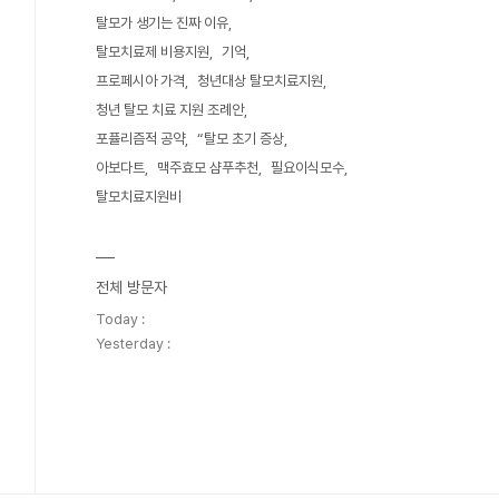
탈모가 생기는 진짜 이유
탈모치료제 비용지원
기억
프로페시아 가격
청년대상 탈모치료지원
청년 탈모 치료 지원 조례안
포퓰리즘적 공약
“탈모 초기 증상
아보다트
맥주효모 샴푸추천
필요이식모수
탈모치료지원비
전체 방문자
Today :
Yesterday :