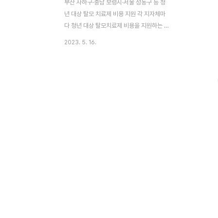
부산 사하구·충남 보령시·서울 성동구 등 청
년 대상 탈모 치료제 비용 지원 각 지자체마
다 청년 대상 탈모치료제 비용을 지원하는 곳
이 생겨나고 있다. 오늘은 어느 지역이 탈모
2023. 5. 16.
치료제 비용지원을 하는 지 대상과 방법에 알
아보고 앞으로의 방향을 추이해보고자 한다.
민주당 이재명 대표는 지난 대선 때 탈모 치
료비는 물론 중증 탈모인에겐 모발 이식 비용
까지 건강보험 재정으로 지원하겠다고 했다.
이 대표는 “탈모 약 (건강)보험 적용 확대에
700억~800억원이면 된다”고 했다. 그러나
당시 의료계에선 “국내 탈모 인구가 1000만
명인데 건보 적용 확대로 탈모 약 먹는 사람
이 폭발적으로 증가하면 연간 1조~3조원이
들어갈 수 있다”는 지적이 나왔다. “건보 재
정을 파탄 내는 모(毛)퓰리즘” “탈모가 암보
다 급하냐”는..