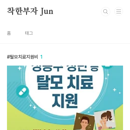
본문 바로가기
착한부자 Jun
홈
태그
탈모치료지원비
1