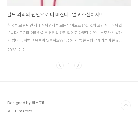
탈모 의외의 원인으로 더 빠진다.. 알고 조심하자!!
한국 탈모 천만인 시대가 되면서 탈모는 남여노소 할것 없이 고민거리가 되었
습니다. 그런데 머리카락은 유전적 요인 외에도 다양한 이유로 탈모가 발생하
게 됩니다. 어떤 이유들이 있을까요?? 1. 생체 리듬 불균형 생체리듬이 불규칙
하면 머리카락이 잘 빠지게 된다. 충분한 수면을 취하지 못해 신진대사가 방해
2023. 2. 2.
되면, 모발성장에 필요한 산소와 영양분 공급이 줄어들게 된다. 야근 등의 이유
로 불규칙한 생활을 한 근로자가 그렇지 않은 사람보다 탈모 발생률이 높다는
1
강북삼성병원 연구도 있다. 계절적 변화로 인해 생체리듬이 불균형해져 머리가
빠지기도 한다. 일조량이 줄어드는 가을, 겨울에는 생체리듬을 조절하는 멜라
토닌이 덜 분비되기 때문이다. 2. 다낭성 난소 증후군 여성의 경우, 다낭성 난소
증후군을 의심해 볼수 있다...
Designed by 티스토리
© Daum Corp.