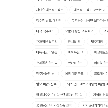
자담유 맥주효모샴푸
맥주효모 샴푸 고르는 법
정수리 탈모 대안책
두피문신 비용만 보다가는 
더작 맥주효모
모발에 좋은 맥주효모
맥
효과적인 탈모약
판시딜 액
탈모걱정
미녹시딜 약종류
마이녹실 액
비절개모발
효과좋은 탈모약
확산성 탈모
여성형 탈
척추동물의 뇌
뇌의 대칭구조
프로페시아
탈모 #탈모샴푸
뇌와 언어 #브로카영역 #발성 
꿈 #렘수면 #비렘수면 #각성 #기억
기억의 본
꿈 #동물 #기억상실증 환자
기억 #장기기억 #