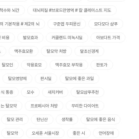
척수와 뇌간
대뇌피질 #브로드만영역 # 칼 클레이스트 지도
의 기본작용 # 제2의 뇌
구준엽 두피문신
모다모다 샴푸
 비용
발모효과
커클랜드 미녹시딜
아보다트 가격
스
맥주효모환
탈모약 처방
말초신경계
탈모인
약용효모
맥주효모 부작용
판토가
탈모영양제
판시딜
탈모에 좋은 과일
식 통증
모수
새치커버
탈모샴푸추천
먹는 탈모약
프로페시아 처방
무리한 다이어트
탈모 관리
탄닌산
생착률
탈모에 좋은 음식
탈모약
오세훈 서울시장
좋은 시
언어장애