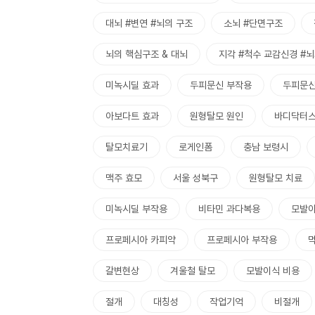
대뇌 #변연 #뇌의 구조
소뇌 #단면구조
뇌의 핵심구조 & 대뇌
지각 #척수 교감신경 #뇌
미녹시딜 효과
두피문신 부작용
두피문신
아보다트 효과
원형탈모 원인
바디닥터
탈모치료기
로게인폼
충남 보령시
맥주 효모
서울 성북구
원형탈모 치료
미녹시딜 부작용
비타민 과다복용
모발이
프로페시아 카피약
프로페시아 부작용
갈변현상
겨울철 탈모
모발이식 비용
절개
대칭성
작업기억
비절개