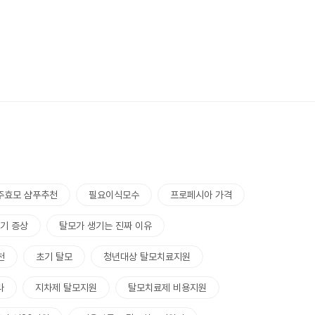
주효모 샴푸추천
필요이식모수
프로페시아 가격
초기 증상
탈모가 생기는 진짜 이유
천
초기 탈모
청년대상 탈모치료지원
라
지차제 탈모지원
탈모치료제 비용지원