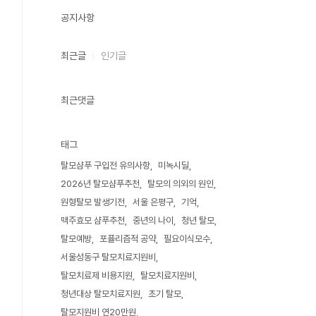
공지사항
최근글
인기글
최근댓글
태그
탈모샴푸 구입전 유의사항
미녹시딜
2026년 탈모샴푸추천
탈모의 의외의 원인
원형탈모 발생기전
서울 은평구
기억
맥주효모 샴푸추천
중년의 나이
청년 탈모
탈모예방
포퓰리즘적 공약
필요이식모수
서울성동구 탈모치료지원비
탈모치료제 비용지원
탈모치료지원비
청년대상 탈모치료지원
초기 탈모
탈모지원비 연20만원