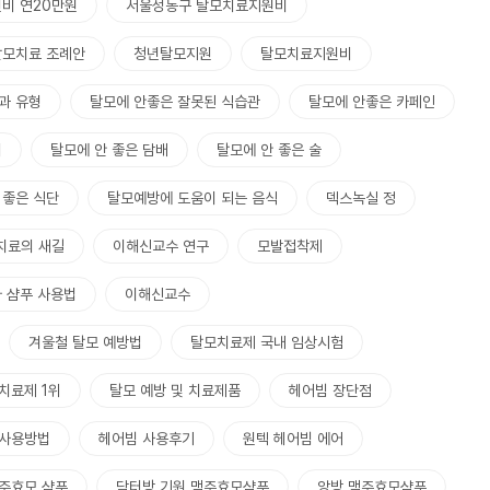
비 연20만원
서울성동구 탈모치료지원비
탈모치료 조례안
청년탈모지원
탈모치료지원비
과 유형
탈모에 안좋은 잘못된 식습관
탈모에 안좋은 카페인
리
탈모에 안 좋은 담배
탈모에 안 좋은 술
 좋은 식단
탈모예방에 도움이 되는 음식
덱스녹실 정
치료의 새길
이해신교수 연구
모발접착제
 샴푸 사용법
이해신교수
겨울철 탈모 예방법
탈모치료제 국내 임상시험
치료제 1위
탈모 예방 및 치료제품
헤어빔 장단점
 사용방법
헤어빔 사용후기
원텍 헤어빔 에어
주효모 샴푸
닥터방 기원 맥주효모샴푸
앙방 맥주효모샴푸