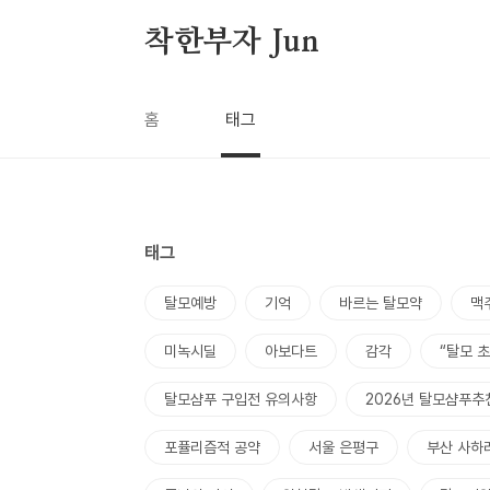
본문 바로가기
착한부자 Jun
홈
태그
태그
탈모예방
기억
바르는 탈모약
맥
미녹시딜
아보다트
감각
“탈모 
탈모샴푸 구입전 유의사항
2026년 탈모샴푸추
포퓰리즘적 공약
서울 은평구
부산 사하