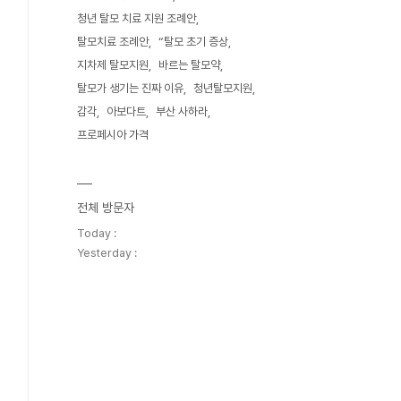
청년 탈모 치료 지원 조례안
탈모치료 조례안
“탈모 초기 증상
지차제 탈모지원
바르는 탈모약
탈모가 생기는 진짜 이유
청년탈모지원
감각
아보다트
부산 사하라
프로페시아 가격
전체 방문자
Today :
Yesterday :