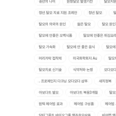
중년의 나이
원형탈모 발생기전
탈모지원
청년 탈모 치료 지원 조례안
청년 탈모
탈모의 의외의 원인
젊은 탈모
탈모 원인
탈모에 안좋은 오백식품
탈모에 안좋은 튀김요
탈모 가속화
탈모에 안 좋은 음식
탈모에
머리카락 접착제
미국화학회지 Au
탈모
탈모치료 신기술
식약처와 논쟁
모다모다
. 프로체인지 다크닝 모다모다 샴푸
새치정복
아보다트 발모
아보다트 복용3개월
탈모
원텍 헤어빔 효과
헤어빔 구성품
헤어빔
닥터그루트 바이오그롬 맥주효모샴푸
비어랩 맥