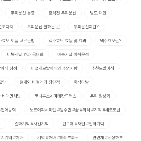
두피문신 통증
홍석천 두피문신
탈모 대안
큰코다쳐
두피문신 잘하는 곳
두피문신이란?
주효모 제품 고르는법
맥주효모 효능 및 효과
맥주효모란?
미녹시딜 효과 극대화
미녹시딜 아쉬운점
이식 장점
비절개모발이식의 주의사항
추천모발이식
모약
절개와 비절개의 장단점
축삭다발
 비대면처방
코나루스세미테칸드러스
두피 활성화
#언어능력
노르에피네피린 #렘수면 #꿈 #의식 #기억 #세로토닌
질
일화기억 #사건기억
편도체 #재인 #일화기억
단기기억 #치매
기억 #해마 #파페츠회로
변연계 #시상하부