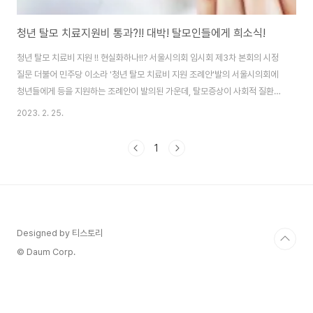
청년 탈모 치료지원비 통과?!! 대박! 탈모인들에게 희소식!
청년 탈모 치료비 지원 !! 현실화하나!!? 서울시의회 임시회 제3차 본회의 시정
질문 더불어 민주당 이소라 '청년 탈모 치료비 지원 조례안'발의 서울시의회에
청년들에게 등을 지원하는 조례안이 발의된 가운데, 탈모증상이 사회적 질환인
지 유전적 요인인지를 놓고 갑론을박이 벌어지고 있다. 금년도 2월 24일 서울
2023. 2. 25.
시의회에 따르면 이소라 (더불어민주당,비례대표) 시의원이 대표 발의한 서울
특별시 은 청년들이 경구용 치료제 구매를 위해 본인이 부담한 금액 일부를 서
1
울시가 지원할 수 있도록 했다. 서울에 3개월 이상 주민등록을 한 19~39세 청
년이 지원대상이다. 청년탈모 증상을 학업 경쟁과 취업난 등에 따른 사회적 질
환이라고 보고 지원을 확대한다는 취지이다. 실제로 국민건강보험공단의 건강
보험 진료 현황 발표에 따르면..
Designed by 티스토리
© Daum Corp.